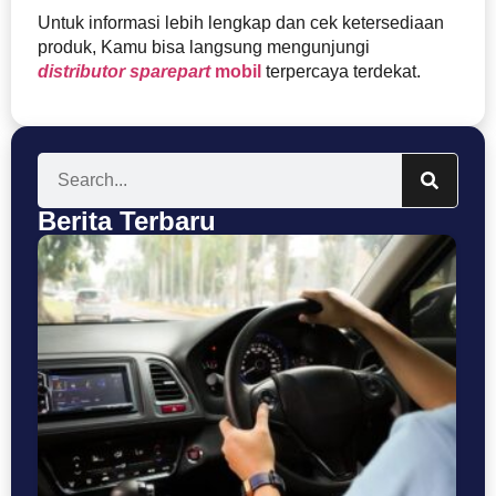
Untuk informasi lebih lengkap dan cek ketersediaan
produk, Kamu bisa langsung mengunjungi
distributor sparepart
mobil
terpercaya terdekat.
Berita Terbaru
Se
Bu
T
Ke
P
C
Me
da
Te