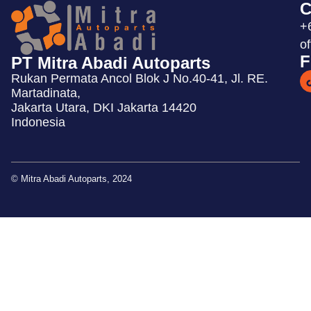
C
+
o
F
PT Mitra Abadi Autoparts
Rukan Permata Ancol Blok J No.40-41, Jl. RE.
Martadinata,
Jakarta Utara, DKI Jakarta 14420
Indonesia
© Mitra Abadi Autoparts, 2024