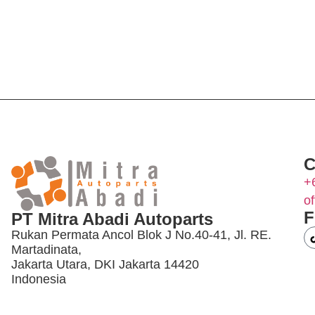
C
+
o
F
PT Mitra Abadi Autoparts
Rukan Permata Ancol Blok J No.40-41, Jl. RE.
Martadinata,
Jakarta Utara, DKI Jakarta 14420
Indonesia