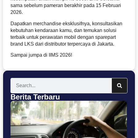
sama sebelum pameran berakhir pada 15 Februari
2026.
Dapatkan merchandise eksklusifnya, konsultasikan
kebutuhan kendaraan kamu, dan temukan solusi
terbaik untuk perawatan mobil dengan sparepart
brand LKS dari distributor terpercaya di Jakarta.
Sampai jumpa di IIMS 2026!
Berita Terbaru
Se
Bu
T
Ke
P
C