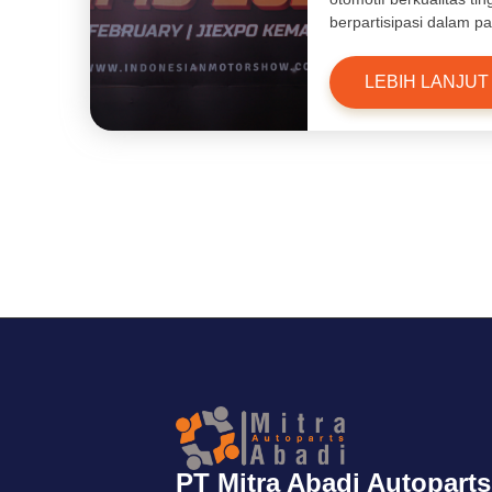
berpartisipasi dalam 
LEBIH LANJUT
PT Mitra Abadi Autoparts