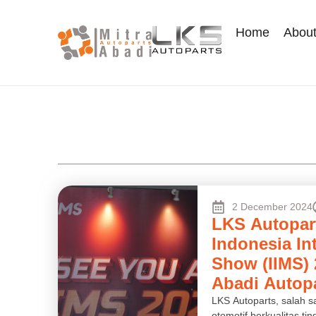
Home
Abou
2 December 2024
LKS Autopart
Indonesia In
Show (IIMS) 
Abadi Autop
LKS Autoparts, salah 
otomotif berkualitas tin