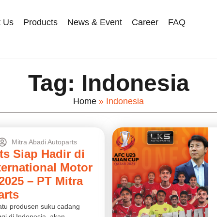
t Us
Products
News & Event
Career
FAQ
Tag: Indonesia
Home
»
Indonesia
Mitra Abadi Autoparts
s Siap Hadir di
ternational Motor
2025 – PT Mitra
arts
satu produsen suku cadang
ggi di Indonesia, akan