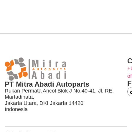
C
+
o
F
PT Mitra Abadi Autoparts
Rukan Permata Ancol Blok J No.40-41, Jl. RE.
Martadinata,
Jakarta Utara, DKI Jakarta 14420
Indonesia