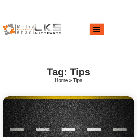
About Us
News & Event
Tag: Tips
Home
»
Tips