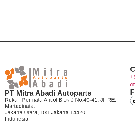
C
+
o
F
PT Mitra Abadi Autoparts
Rukan Permata Ancol Blok J No.40-41, Jl. RE.
Martadinata,
Jakarta Utara, DKI Jakarta 14420
Indonesia