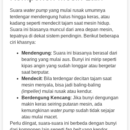
Suara
water pump
yang mulai rusak umumnya
terdengar mendengung halus hingga keras, atau
kadang seperti mendecit tajam saat mesin hidup.
Suara ini biasanya muncul dari area depan mesin,
tepatnya di dekat sistem pendingin. Berikut beberapa
ciri khasnya:
Mendengung
: Suara ini biasanya berasal dari
bearing yang mulai aus. Bunyi ini mirip seperti
kipas angin yang sudah longgar atau bergetar
saat berputar.
Mendecit
: Bila terdengar decitan tajam saat
mesin menyala, bisa jadi baling-baling
(impeller)
mulai rusak atau kendur.
Berdengung Kencang
: Jika bunyi dengungan
makin keras seiring putaran mesin, ada
kemungkinan
water pump
sudah tidak sejajar
atau mulai macet.
Perlu diingat, suara-suara ini berbeda dengan bunyi
dari komponen lain seperti
fan belt
yang kendor