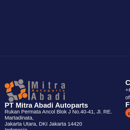
C
+
o
F
PT Mitra Abadi Autoparts
Rukan Permata Ancol Blok J No.40-41, Jl. RE.
Martadinata,
Jakarta Utara, DKI Jakarta 14420