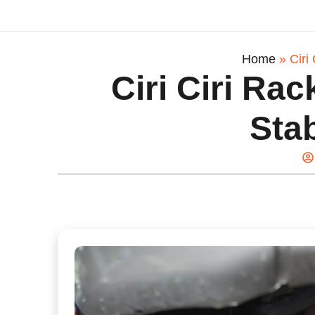
Home
»
Ciri
Ciri Ciri R
Stab