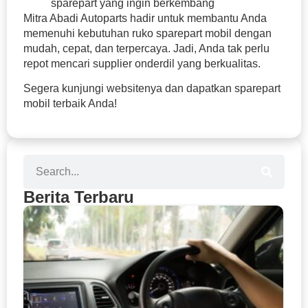
sparepart yang ingin berkembang
Mitra Abadi Autoparts hadir untuk membantu Anda
memenuhi kebutuhan ruko sparepart mobil dengan
mudah, cepat, dan terpercaya. Jadi, Anda tak perlu
repot mencari supplier onderdil yang berkualitas.
Segera kunjungi websitenya dan dapatkan sparepart
mobil terbaik Anda!
Berita Terbaru
Se
Bu
T
Ke
P
C
Me
da