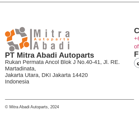
C
+
o
F
PT Mitra Abadi Autoparts
Rukan Permata Ancol Blok J No.40-41, Jl. RE.
Martadinata,
Jakarta Utara, DKI Jakarta 14420
Indonesia
© Mitra Abadi Autoparts, 2024