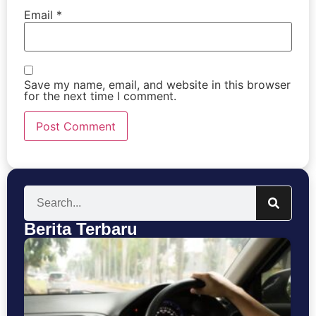
Email
*
Save my name, email, and website in this browser
for the next time I comment.
Berita Terbaru
Se
Bu
T
Ke
P
C