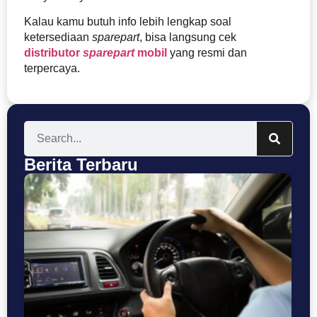
Kalau kamu butuh info lebih lengkap soal
ketersediaan
sparepart
, bisa langsung cek
distributor
sparepart
mobil
yang resmi dan
terpercaya.
Berita Terbaru
Se
Bu
T
Ke
P
C
Me
da
Te